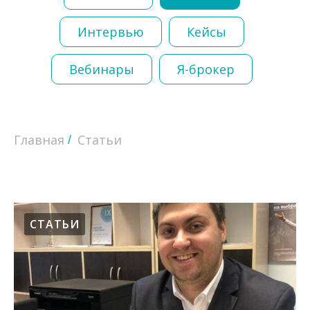
Интервью
Кейсы
Вебинары
Я-брокер
Главная
Статьи
/
СТАТЬИ