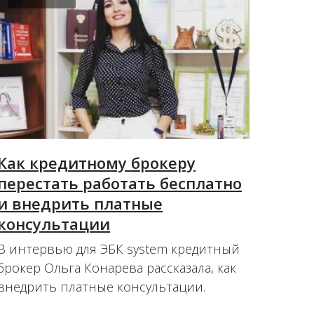
Как кредитному брокеру
перестать работать бесплатно
и внедрить платные
консультации
В интервью для ЭБК system кредитный
брокер Ольга Конарева рассказала, как
внедрить платные консультации.