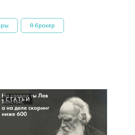
ары
Я-брокер
СТАТЬИ