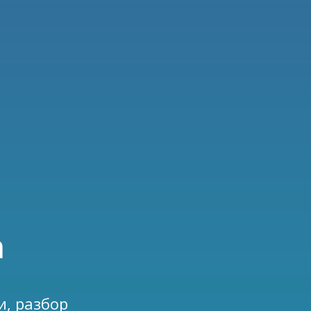
m
и, разбор