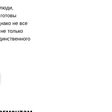
 люди,
 готовы
нако не все
 не только
динственного