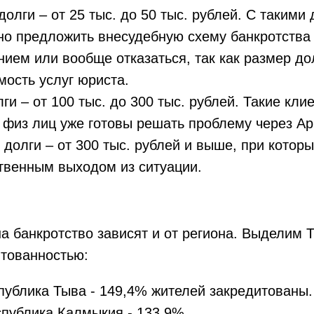
олги – от 25 тыс. до 50 тыс. рублей. С такими
о предложить внесудебную схему банкротства
ием или вообще отказаться, так как размер дол
имость услуг юриста.
ги – от 100 тыс. до 300 тыс. рублей. Такие кли
 физ лиц уже готовы решать проблему через А
 долги – от 300 тыс. рублей и выше, при котор
твенным выходом из ситуации.
а банкротство зависят и от региона. Выделим 
итованностью:
спублика Тыва - 149,4% жителей закредитованы.
еспублика Калмыкия - 133,9%.