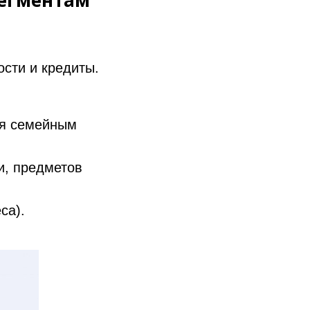
сегментам
сти и кредиты.
ся семейным
и, предметов
са).