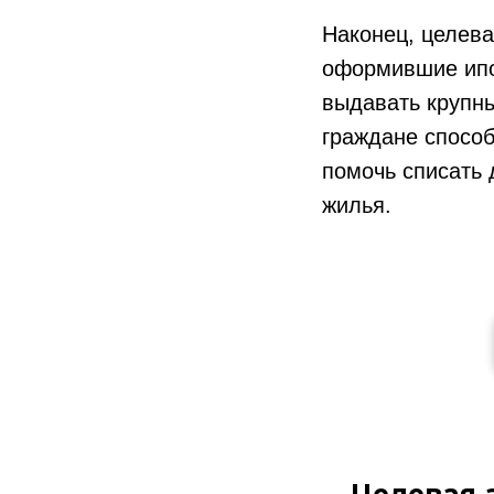
Наконец, целева
оформившие ипот
выдавать крупны
граждане способ
помочь списать 
жилья.