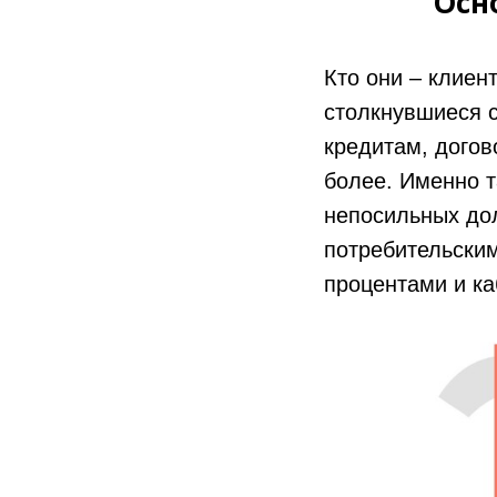
Осн
Кто они – клиен
столкнувшиеся с
кредитам, догов
более. Именно т
непосильных дол
потребительски
процентами и к