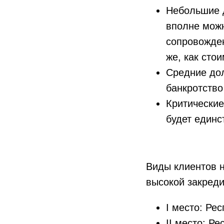
Небольшие д
вполне можн
сопровожден
же, как сто
Средние дол
банкротство
Критические
будет единс
Виды клиентов н
высокой закред
I место: Ре
II место: Р