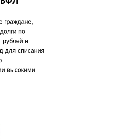
 БФЛ
е граждане,
долги по
. рублей и
д для списания
о
ми высокими