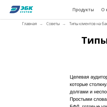
Продукты
О 
Главная
Советы
Типы клиентов на ба
→
→
Типы
Целевая аудитор
которые столкн
долгами и неспо
Простыми словам
БФЛ, готовые уз