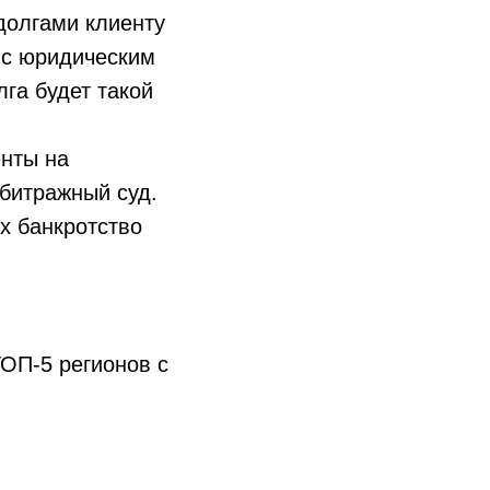
 долгами клиенту
 с юридическим
га будет такой
енты на
рбитражный суд.
ых банкротство
ТОП-5 регионов с