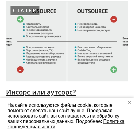
СТАТЬИ
Инсорс или аутсорс?
Что выгоднее для вашего бизнеса, привлечь
На сайте используются файлы cookie, которые
персонал для постоянной работы или
помогают сделать наш сайт лучше. Продолжая
использовать сайт, вы
соглашаетесь
на обработку
воспользоваться услугами стороннего
ваших персональных данных. Подробнее:
Политика
исполнителя?
конфиденциальности